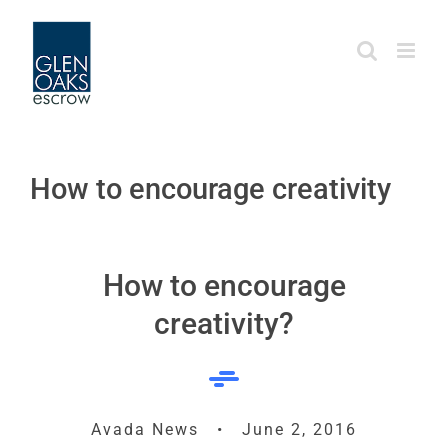
Skip
to
content
How to encourage creativity
How to encourage
creativity?
Avada News • June 2, 2016